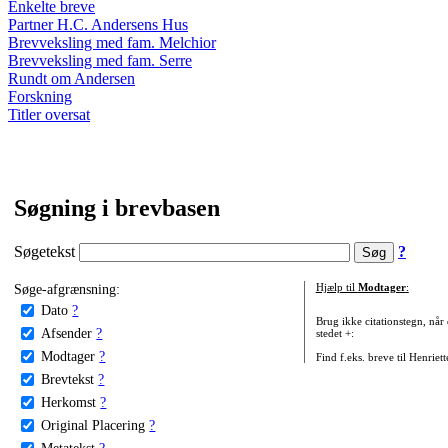
Enkelte breve
Partner H.C. Andersens Hus
Brevveksling med fam. Melchior
Brevveksling med fam. Serre
Rundt om Andersen
Forskning
Titler oversat
Søgning i brevbasen
Søgetekst
?
Søge-afgrænsning:
Hjælp til
Modtager
:
Dato
?
Brug ikke citationstegn, når
Afsender
?
stedet +:
Modtager
?
Find f.eks. breve til Henriet
Brevtekst
?
Herkomst
?
Original Placering
?
Metatekst
?