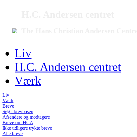
H.C. Andersen centret
The Hans Christian Andersen Centr
Liv
H.C. Andersen centret
Værk
Liv
Værk
Breve
Søg i brevbasen
Afsendere og modtagere
Breve om HCA
Ikke tidligere trykte breve
Alle breve