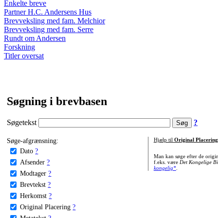
Enkelte breve
Partner H.C. Andersens Hus
Brevveksling med fam. Melchior
Brevveksling med fam. Serre
Rundt om Andersen
Forskning
Titler oversat
Søgning i brevbasen
Søgetekst
?
Søge-afgrænsning:
Hjælp til
Original Placering
Dato
?
Man kan søge efter de origi
Afsender
?
f.eks. være
Det Kongelige Bi
kongelig*
.
Modtager
?
Brevtekst
?
Herkomst
?
Original Placering
?
Metatekst
?