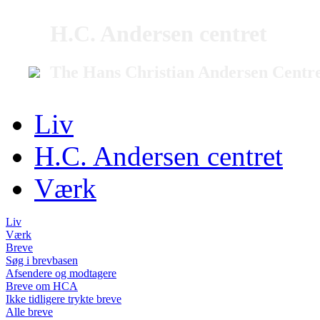
H.C. Andersen centret
The Hans Christian Andersen Centr
Liv
H.C. Andersen centret
Værk
Liv
Værk
Breve
Søg i brevbasen
Afsendere og modtagere
Breve om HCA
Ikke tidligere trykte breve
Alle breve