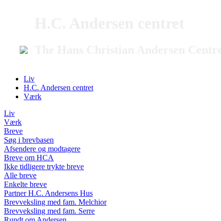
H.C. Andersen centret
The Hans Christian Andersen Centr
Liv
H.C. Andersen centret
Værk
Liv
Værk
Breve
Søg i brevbasen
Afsendere og modtagere
Breve om HCA
Ikke tidligere trykte breve
Alle breve
Enkelte breve
Partner H.C. Andersens Hus
Brevveksling med fam. Melchior
Brevveksling med fam. Serre
Rundt om Andersen