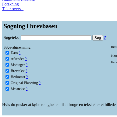
Forskning
Titler oversat
Søgning i brevbasen
Søgetekst
?
Søge-afgrænsning:
Hjæl
Dato
?
Metat
Afsender
?
Der e
Modtager
?
Brevtekst
?
Herkomst
?
Original Placering
?
Metatekst
?
Hvis du ønsker at købe rettigheden til at bruge en tekst eller et billed