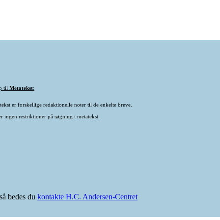
p til
Metatekst
:
ekst er forskellige redaktionelle noter til de enkelte breve.
r ingen restriktioner på søgning i metatekst.
e så bedes du
kontakte H.C. Andersen-Centret