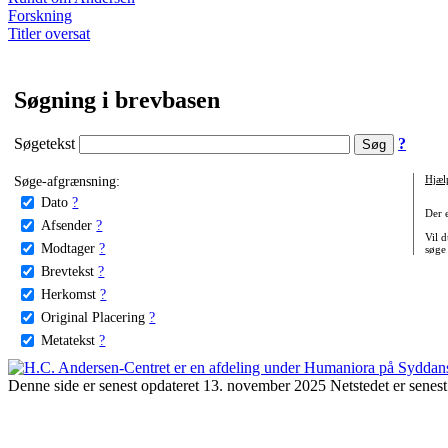
Forskning
Titler oversat
Søgning i brevbasen
Søgetekst
?
Søge-afgrænsning:
Hjæl
Dato
?
Der 
Afsender
?
Vil d
Modtager
?
søge
Brevtekst
?
Herkomst
?
Original Placering
?
Metatekst
?
Denne side er senest opdateret 13. november 2025 Netstedet er senest