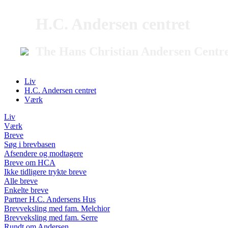
H.C. Andersen centret
The Hans Christian Andersen Centr
Liv
H.C. Andersen centret
Værk
Liv
Værk
Breve
Søg i brevbasen
Afsendere og modtagere
Breve om HCA
Ikke tidligere trykte breve
Alle breve
Enkelte breve
Partner H.C. Andersens Hus
Brevveksling med fam. Melchior
Brevveksling med fam. Serre
Rundt om Andersen