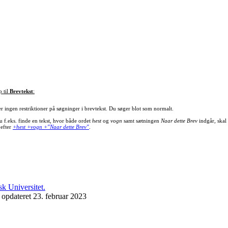
p til
Brevtekst
:
er ingen restriktioner på søgninger i brevtekst. Du søger blot som normalt.
u f.eks. finde en tekst, hvor både ordet
hest
og
vogn
samt sætningen
Naar dette Brev
indgår, skal
 efter
+hest +vogn +"Naar dette Brev"
.
 opdateret 23. februar 2023