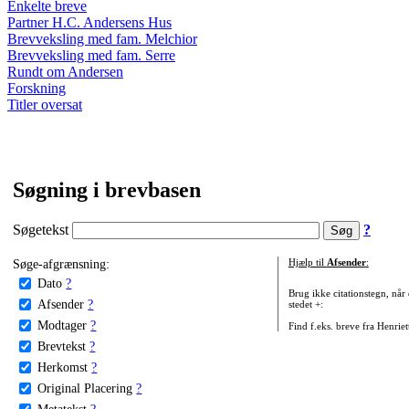
Enkelte breve
Partner H.C. Andersens Hus
Brevveksling med fam. Melchior
Brevveksling med fam. Serre
Rundt om Andersen
Forskning
Titler oversat
Søgning i brevbasen
Søgetekst
?
Søge-afgrænsning:
Hjælp til
Afsender
:
Dato
?
Brug ikke citationstegn, når
Afsender
?
stedet +:
Modtager
?
Find f.eks. breve fra Henrie
Brevtekst
?
Herkomst
?
Original Placering
?
Metatekst
?