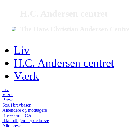
H.C. Andersen centret
The Hans Christian Andersen Centr
Liv
H.C. Andersen centret
Værk
Liv
Værk
Breve
Søg i brevbasen
Afsendere og modtagere
Breve om HCA
Ikke tidligere trykte breve
Alle breve