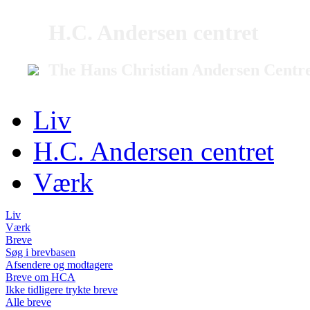
H.C. Andersen centret
The Hans Christian Andersen Centr
Liv
H.C. Andersen centret
Værk
Liv
Værk
Breve
Søg i brevbasen
Afsendere og modtagere
Breve om HCA
Ikke tidligere trykte breve
Alle breve