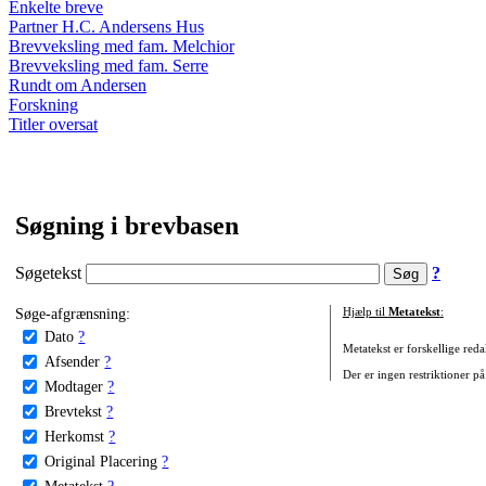
Enkelte breve
Partner H.C. Andersens Hus
Brevveksling med fam. Melchior
Brevveksling med fam. Serre
Rundt om Andersen
Forskning
Titler oversat
Søgning i brevbasen
Søgetekst
?
Søge-afgrænsning:
Hjælp til
Metatekst
:
Dato
?
Metatekst er forskellige reda
Afsender
?
Der er ingen restriktioner på
Modtager
?
Brevtekst
?
Herkomst
?
Original Placering
?
Metatekst
?