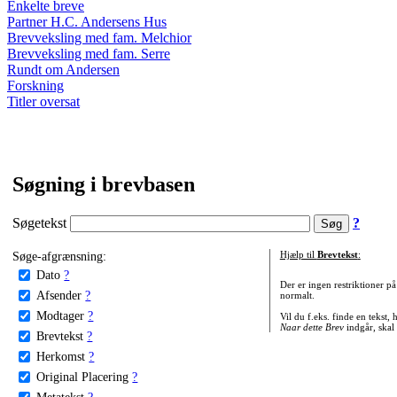
Enkelte breve
Partner H.C. Andersens Hus
Brevveksling med fam. Melchior
Brevveksling med fam. Serre
Rundt om Andersen
Forskning
Titler oversat
Søgning i brevbasen
Søgetekst
?
Søge-afgrænsning:
Hjælp til
Brevtekst
:
Dato
?
Der er ingen restriktioner p
Afsender
?
normalt.
Modtager
?
Vil du f.eks. finde en tekst,
Naar dette Brev
indgår, skal
Brevtekst
?
Herkomst
?
Original Placering
?
Metatekst
?