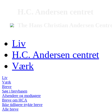
H.C. Andersen centret
The Hans Christian Andersen Centr
Liv
H.C. Andersen centret
Værk
Liv
Værk
Breve
Søg i brevbasen
Afsendere og modtagere
Breve om HCA
Ikke tidligere trykte breve
Alle breve