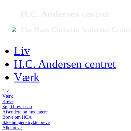
H.C. Andersen centret
The Hans Christian Andersen Centr
Liv
H.C. Andersen centret
Værk
Liv
Værk
Breve
Søg i brevbasen
Afsendere og modtagere
Breve om HCA
Ikke tidligere trykte breve
Alle breve