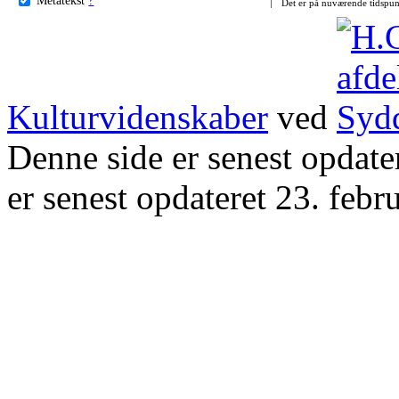
Det er på nuværende tidspun
Kulturvidenskaber
ved
Denne side er senest opdat
er senest opdateret 23. febr