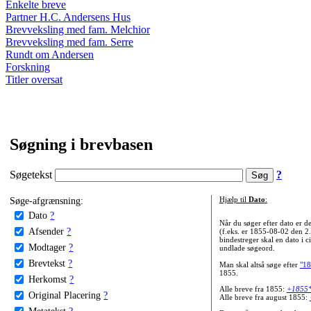
Enkelte breve
Partner H.C. Andersens Hus
Brevveksling med fam. Melchior
Brevveksling med fam. Serre
Rundt om Andersen
Forskning
Titler oversat
Søgning i brevbasen
Søgetekst
?
Søge-afgrænsning:
Hjælp til
Dato
:
Dato
?
Når du søger efter dato er
Afsender
?
(f.eks. er 1855-08-02 den 2
bindestreger skal en dato i c
Modtager
?
undlade søgeord.
Brevtekst
?
Man skal altså søge efter
"18
1855.
Herkomst
?
Alle breve fra 1855:
+1855
Original Placering
?
Alle breve fra august 1855:
Metatekst
?