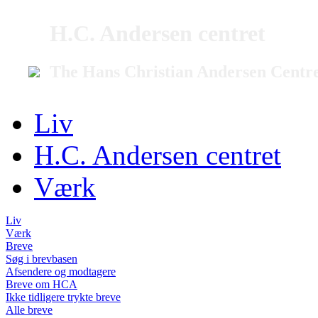
H.C. Andersen centret
The Hans Christian Andersen Centr
Liv
H.C. Andersen centret
Værk
Liv
Værk
Breve
Søg i brevbasen
Afsendere og modtagere
Breve om HCA
Ikke tidligere trykte breve
Alle breve