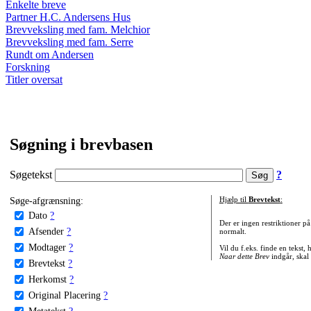
Enkelte breve
Partner H.C. Andersens Hus
Brevveksling med fam. Melchior
Brevveksling med fam. Serre
Rundt om Andersen
Forskning
Titler oversat
Søgning i brevbasen
Søgetekst
?
Søge-afgrænsning:
Hjælp til
Brevtekst
:
Dato
?
Der er ingen restriktioner p
Afsender
?
normalt.
Modtager
?
Vil du f.eks. finde en tekst,
Naar dette Brev
indgår, skal
Brevtekst
?
Herkomst
?
Original Placering
?
Metatekst
?