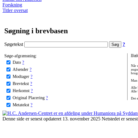
Forskning
Titler oversat
Søgning i brevbasen
Søgetekst
?
Søge-afgrænsning:
Hjæl
Dato
?
Når 
Afsender
?
augu
bruge
Modtager
?
Man 
Brevtekst
?
Alle
Herkomst
?
Alle
Original Placering
?
Det 
Metatekst
?
Denne side er senest opdateret 13. november 2025 Netstedet er senest