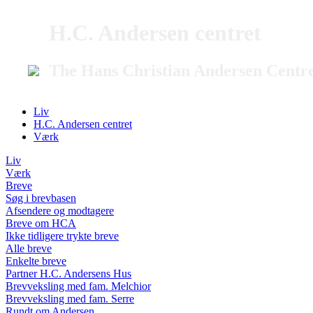
H.C. Andersen centret
The Hans Christian Andersen Centr
Liv
H.C. Andersen centret
Værk
Liv
Værk
Breve
Søg i brevbasen
Afsendere og modtagere
Breve om HCA
Ikke tidligere trykte breve
Alle breve
Enkelte breve
Partner H.C. Andersens Hus
Brevveksling med fam. Melchior
Brevveksling med fam. Serre
Rundt om Andersen