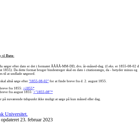
p til
Dato
:
du søger efter dato er det i formatet ÅÅÅÅ-MM-DD, dvs. år-måned-dag. (f.eks. er 1855-08-02 d
st 1855). Da dette format bruger bindestreger skal en dato i citationstegn, da - betyder minus og
s til at undlade søgeord.
skal altså søge efter
"1855-08-02"
for at finde breve fra d. 2. august 1855.
 breve fra 1855:
+1855*
 breve fra august 1855:
+"1855-08"*
er på nuværende tidspunkt ikke muligt at søge på kun måned eller dag.
 opdateret 23. februar 2023