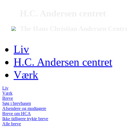
H.C. Andersen centret
The Hans Christian Andersen Centr
Liv
H.C. Andersen centret
Værk
Liv
Værk
Breve
Søg i brevbasen
Afsendere og modtagere
Breve om HCA
Ikke tidligere trykte breve
Alle breve