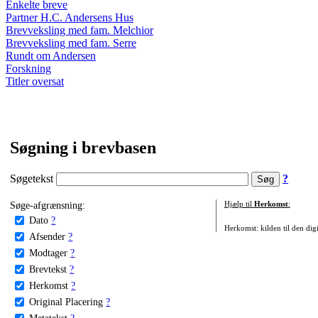
Enkelte breve
Partner H.C. Andersens Hus
Brevveksling med fam. Melchior
Brevveksling med fam. Serre
Rundt om Andersen
Forskning
Titler oversat
Søgning i brevbasen
Søgetekst
?
Søge-afgrænsning:
Hjælp til
Herkomst
:
Dato
?
Herkomst: kilden til den digi
Afsender
?
Modtager
?
Brevtekst
?
Herkomst
?
Original Placering
?
Metatekst
?