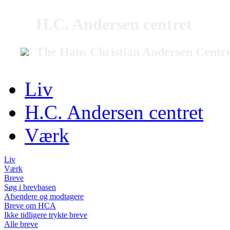
H.C. Andersen centret
The Hans Christian Andersen Centr
Liv
H.C. Andersen centret
Værk
Liv
Værk
Breve
Søg i brevbasen
Afsendere og modtagere
Breve om HCA
Ikke tidligere trykte breve
Alle breve