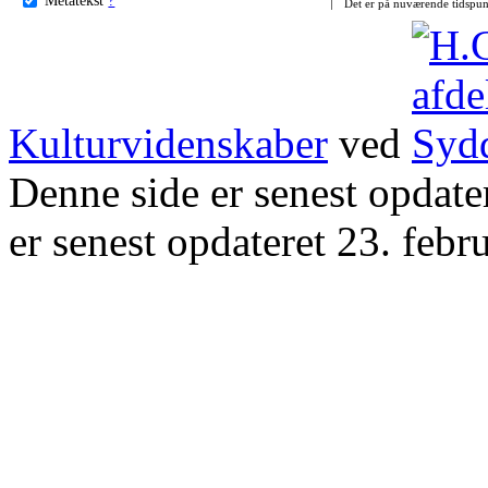
Det er på nuværende tidspun
Kulturvidenskaber
ved
Denne side er senest opdat
er senest opdateret 23. febr