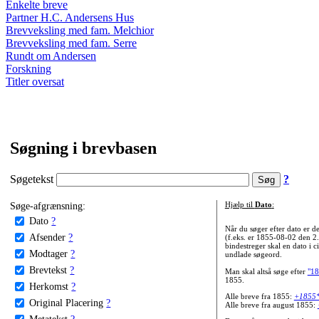
Enkelte breve
Partner H.C. Andersens Hus
Brevveksling med fam. Melchior
Brevveksling med fam. Serre
Rundt om Andersen
Forskning
Titler oversat
Søgning i brevbasen
Søgetekst
?
Søge-afgrænsning:
Hjælp til
Dato
:
Dato
?
Når du søger efter dato er
Afsender
?
(f.eks. er 1855-08-02 den 2
bindestreger skal en dato i c
Modtager
?
undlade søgeord.
Brevtekst
?
Man skal altså søge efter
"18
1855.
Herkomst
?
Alle breve fra 1855:
+1855
Original Placering
?
Alle breve fra august 1855:
Metatekst
?