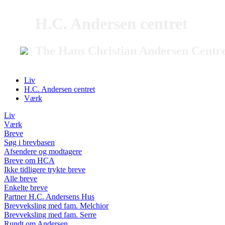
H.C. Andersen centret
The Hans Christian Andersen Centr
Liv
H.C. Andersen centret
Værk
Liv
Værk
Breve
Søg i brevbasen
Afsendere og modtagere
Breve om HCA
Ikke tidligere trykte breve
Alle breve
Enkelte breve
Partner H.C. Andersens Hus
Brevveksling med fam. Melchior
Brevveksling med fam. Serre
Rundt om Andersen