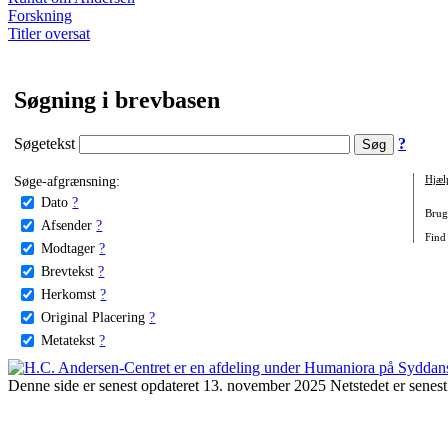
Forskning
Titler oversat
Søgning i brevbasen
Søgetekst
?
Søge-afgrænsning:
Hjæl
Dato
?
Brug 
Afsender
?
Find
Modtager
?
Brevtekst
?
Herkomst
?
Original Placering
?
Metatekst
?
Denne side er senest opdateret 13. november 2025 Netstedet er senest