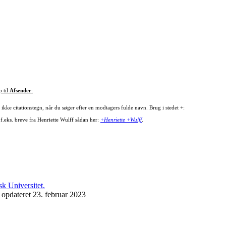
p til
Afsender
:
ikke citationstegn, når du søger efter en modtagers fulde navn. Brug i stedet +:
 f.eks. breve fra Henriette Wulff sådan her:
+Henriette +Wulff
.
 opdateret 23. februar 2023