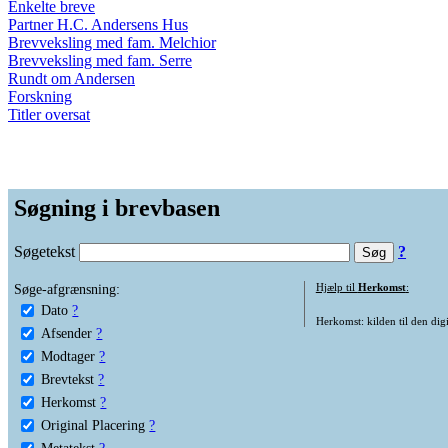
Enkelte breve
Partner H.C. Andersens Hus
Brevveksling med fam. Melchior
Brevveksling med fam. Serre
Rundt om Andersen
Forskning
Titler oversat
Søgning i brevbasen
Søgetekst
?
Søge-afgrænsning:
Hjælp til
Herkomst
:
Dato
?
Herkomst: kilden til den digi
Afsender
?
Modtager
?
Brevtekst
?
Herkomst
?
Original Placering
?
Metatekst
?