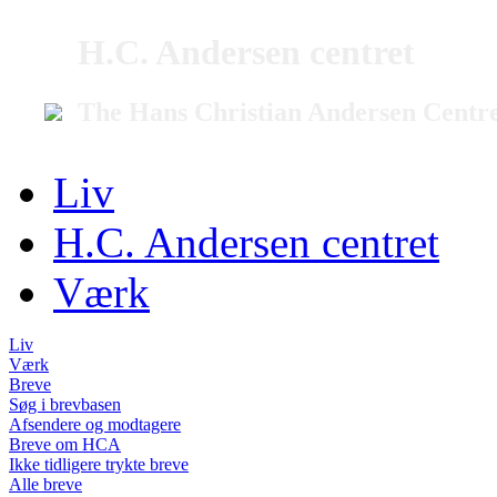
H.C. Andersen centret
The Hans Christian Andersen Centr
Liv
H.C. Andersen centret
Værk
Liv
Værk
Breve
Søg i brevbasen
Afsendere og modtagere
Breve om HCA
Ikke tidligere trykte breve
Alle breve