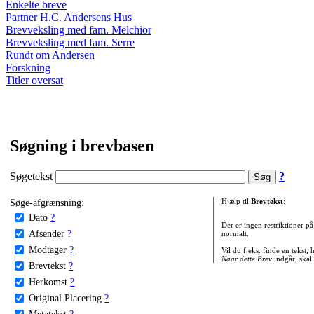
Enkelte breve
Partner H.C. Andersens Hus
Brevveksling med fam. Melchior
Brevveksling med fam. Serre
Rundt om Andersen
Forskning
Titler oversat
Søgning i brevbasen
Søgetekst
?
Søge-afgrænsning:
Hjælp til
Brevtekst
:
Dato
?
Der er ingen restriktioner p
Afsender
?
normalt.
Modtager
?
Vil du f.eks. finde en tekst,
Naar dette Brev
indgår, skal
Brevtekst
?
Herkomst
?
Original Placering
?
Metatekst
?