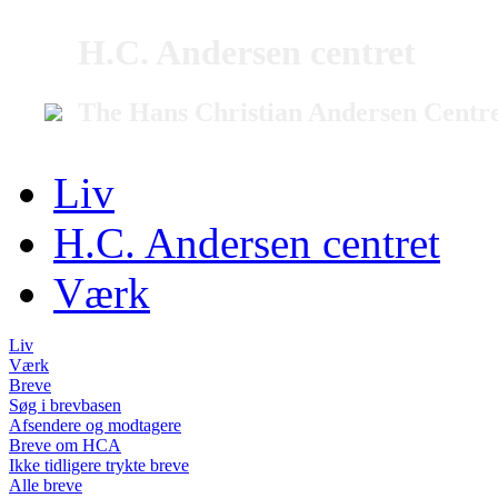
H.C. Andersen centret
The Hans Christian Andersen Centr
Liv
H.C. Andersen centret
Værk
Liv
Værk
Breve
Søg i brevbasen
Afsendere og modtagere
Breve om HCA
Ikke tidligere trykte breve
Alle breve