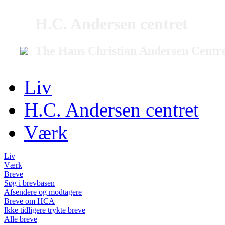
H.C. Andersen centret
The Hans Christian Andersen Centr
Liv
H.C. Andersen centret
Værk
Liv
Værk
Breve
Søg i brevbasen
Afsendere og modtagere
Breve om HCA
Ikke tidligere trykte breve
Alle breve