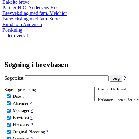
Enkelte breve
Partner H.C. Andersens Hus
Brevveksling med fam. Melchior
Brevveksling med fam. Serre
Rundt om Andersen
Forskning
Titler oversat
Søgning i brevbasen
Søgetekst
?
Søge-afgrænsning:
Hjælp til
Herkomst
:
Dato
?
Herkomst: kilden til den digi
Afsender
?
Modtager
?
Brevtekst
?
Herkomst
?
Original Placering
?
Metatekst
?