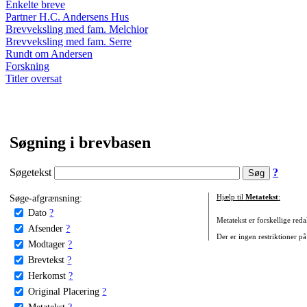
Enkelte breve
Partner H.C. Andersens Hus
Brevveksling med fam. Melchior
Brevveksling med fam. Serre
Rundt om Andersen
Forskning
Titler oversat
Søgning i brevbasen
Søgetekst
?
Søge-afgrænsning:
Hjælp til
Metatekst
:
Dato
?
Metatekst er forskellige reda
Afsender
?
Der er ingen restriktioner på
Modtager
?
Brevtekst
?
Herkomst
?
Original Placering
?
Metatekst
?