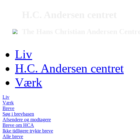
H.C. Andersen centret
The Hans Christian Andersen Centr
Liv
H.C. Andersen centret
Værk
Liv
Værk
Breve
Søg i brevbasen
Afsendere og modtagere
Breve om HCA
Ikke tidligere trykte breve
Alle breve