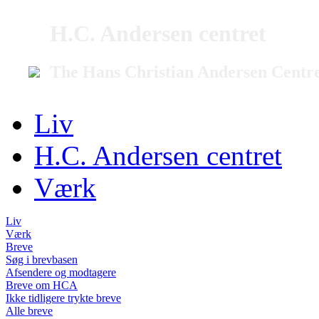
H.C. Andersen centret
The Hans Christian Andersen Centr
Liv
H.C. Andersen centret
Værk
Liv
Værk
Breve
Søg i brevbasen
Afsendere og modtagere
Breve om HCA
Ikke tidligere trykte breve
Alle breve