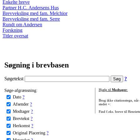
Enkelte breve
Partner H.C. Andersens Hus
Brevveksling med fam. Melchior
Brevveksling med fam. Serre
Rundt om Andersen
Forskning
Titler oversat
Søgning i brevbasen
Søgetekst
?
Søge-afgrænsning:
Hjælp til
Modtager
:
Dato
?
Brug ikke citationstegn, når
Afsender
?
stedet +:
Modtager
?
Find f.eks. breve til Henriet
Brevtekst
?
Herkomst
?
Original Placering
?
Metatekst
?