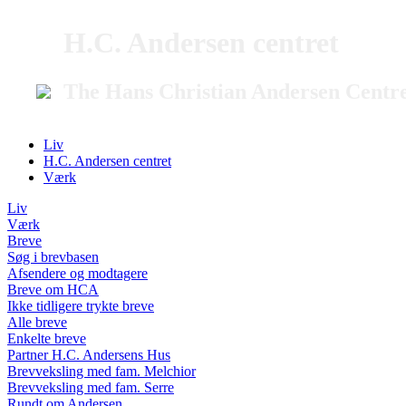
H.C. Andersen centret
The Hans Christian Andersen Centr
Liv
H.C. Andersen centret
Værk
Liv
Værk
Breve
Søg i brevbasen
Afsendere og modtagere
Breve om HCA
Ikke tidligere trykte breve
Alle breve
Enkelte breve
Partner H.C. Andersens Hus
Brevveksling med fam. Melchior
Brevveksling med fam. Serre
Rundt om Andersen