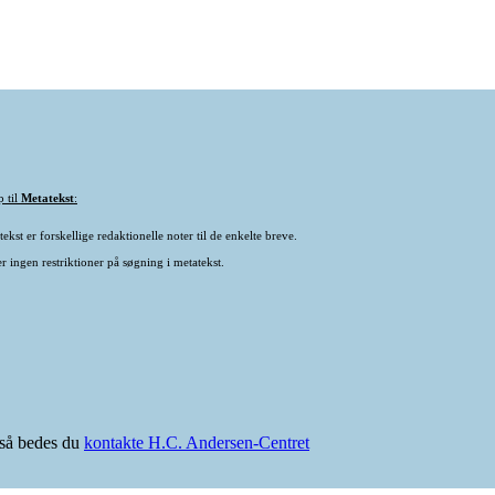
p til
Metatekst
:
ekst er forskellige redaktionelle noter til de enkelte breve.
r ingen restriktioner på søgning i metatekst.
e så bedes du
kontakte H.C. Andersen-Centret