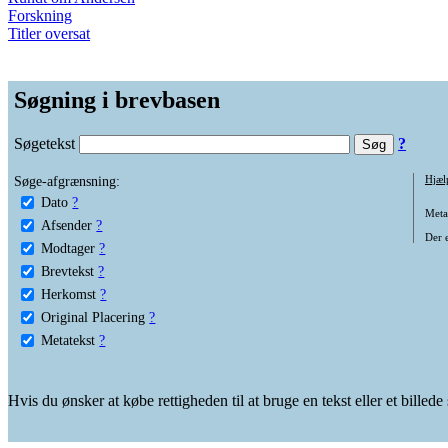
Forskning
Titler oversat
Søgning i brevbasen
Søgetekst
?
Søge-afgrænsning:
Hjæl
Dato
?
Metat
Afsender
?
Der e
Modtager
?
Brevtekst
?
Herkomst
?
Original Placering
?
Metatekst
?
Hvis du ønsker at købe rettigheden til at bruge en tekst eller et billed