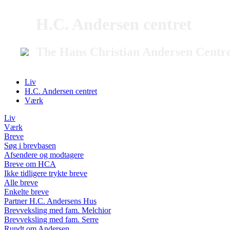
H.C. Andersen centret
The Hans Christian Andersen Centr
Liv
H.C. Andersen centret
Værk
Liv
Værk
Breve
Søg i brevbasen
Afsendere og modtagere
Breve om HCA
Ikke tidligere trykte breve
Alle breve
Enkelte breve
Partner H.C. Andersens Hus
Brevveksling med fam. Melchior
Brevveksling med fam. Serre
Rundt om Andersen