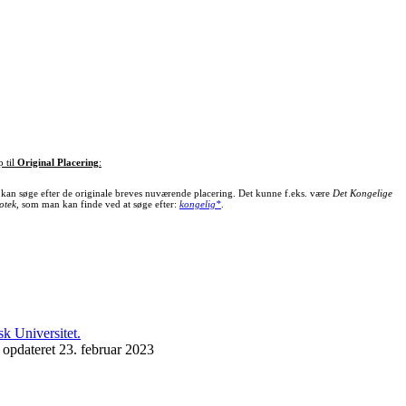
p til
Original Placering
:
kan søge efter de originale breves nuværende placering. Det kunne f.eks. være
Det Kongelige
otek
, som man kan finde ved at søge efter:
kongelig*
.
 opdateret 23. februar 2023