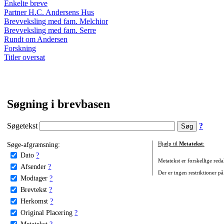
Enkelte breve
Partner H.C. Andersens Hus
Brevveksling med fam. Melchior
Brevveksling med fam. Serre
Rundt om Andersen
Forskning
Titler oversat
Søgning i brevbasen
Søgetekst
?
Søge-afgrænsning:
Hjælp til
Metatekst
:
Dato
?
Metatekst er forskellige reda
Afsender
?
Der er ingen restriktioner på
Modtager
?
Brevtekst
?
Herkomst
?
Original Placering
?
Metatekst
?