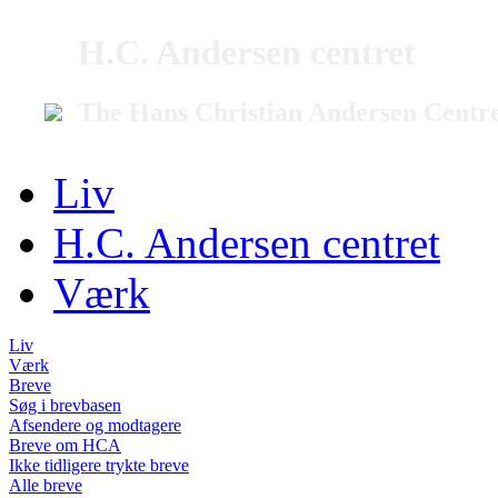
H.C. Andersen centret
The Hans Christian Andersen Centr
Liv
H.C. Andersen centret
Værk
Liv
Værk
Breve
Søg i brevbasen
Afsendere og modtagere
Breve om HCA
Ikke tidligere trykte breve
Alle breve