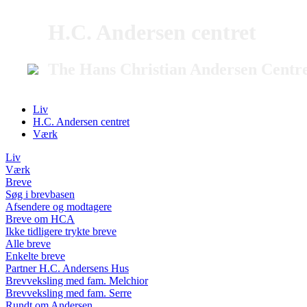
H.C. Andersen centret
The Hans Christian Andersen Centr
Liv
H.C. Andersen centret
Værk
Liv
Værk
Breve
Søg i brevbasen
Afsendere og modtagere
Breve om HCA
Ikke tidligere trykte breve
Alle breve
Enkelte breve
Partner H.C. Andersens Hus
Brevveksling med fam. Melchior
Brevveksling med fam. Serre
Rundt om Andersen