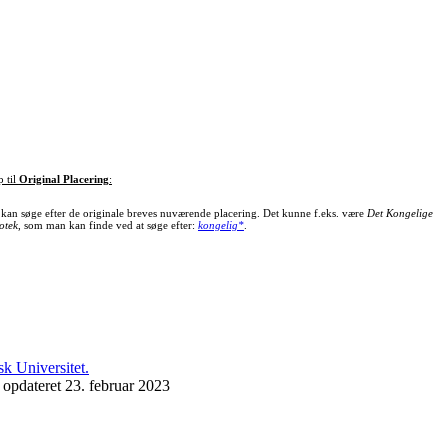
p til
Original Placering
:
kan søge efter de originale breves nuværende placering. Det kunne f.eks. være
Det Kongelige
otek
, som man kan finde ved at søge efter:
kongelig*
.
 opdateret 23. februar 2023