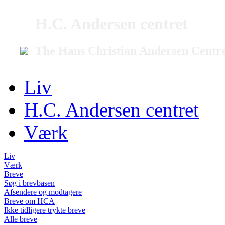
H.C. Andersen centret
The Hans Christian Andersen Centr
Liv
H.C. Andersen centret
Værk
Liv
Værk
Breve
Søg i brevbasen
Afsendere og modtagere
Breve om HCA
Ikke tidligere trykte breve
Alle breve