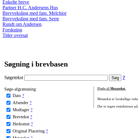
Enkelte breve
Partner H.C. Andersens Hus
Brevveksling med fam. Melchior
Brevveksling med fam. Serre
Rundt om Andersen
Forskning
Titler oversat
Søgning i brevbasen
Søgetekst
?
Søge-afgrænsning:
Hjælp til
Metatekst
:
Dato
?
Metatekst er forskellige reda
Afsender
?
Der er ingen restriktioner på
Modtager
?
Brevtekst
?
Herkomst
?
Original Placering
?
Metatekst
?