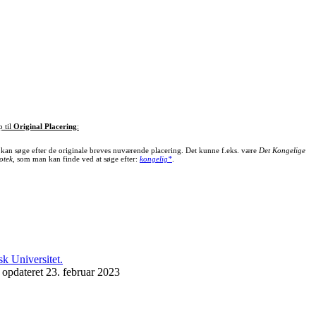
p til
Original Placering
:
kan søge efter de originale breves nuværende placering. Det kunne f.eks. være
Det Kongelige
otek
, som man kan finde ved at søge efter:
kongelig*
.
 opdateret 23. februar 2023