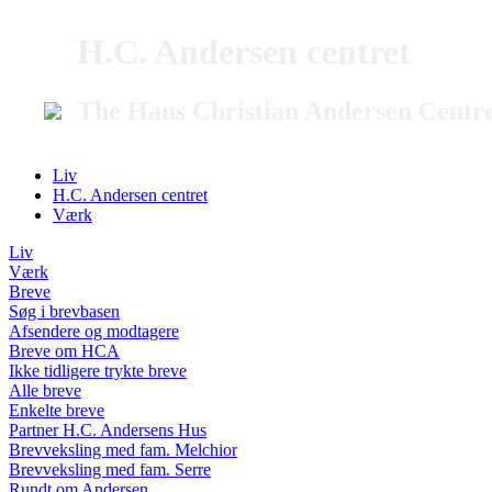
H.C. Andersen centret
The Hans Christian Andersen Centr
Liv
H.C. Andersen centret
Værk
Liv
Værk
Breve
Søg i brevbasen
Afsendere og modtagere
Breve om HCA
Ikke tidligere trykte breve
Alle breve
Enkelte breve
Partner H.C. Andersens Hus
Brevveksling med fam. Melchior
Brevveksling med fam. Serre
Rundt om Andersen