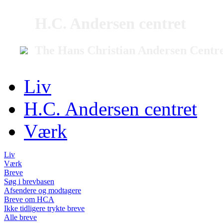
H.C. Andersen centret
The Hans Christian Andersen Centr
Liv
H.C. Andersen centret
Værk
Liv
Værk
Breve
Søg i brevbasen
Afsendere og modtagere
Breve om HCA
Ikke tidligere trykte breve
Alle breve