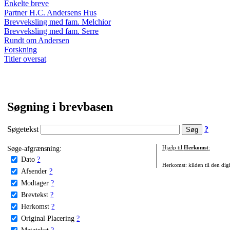
Enkelte breve
Partner H.C. Andersens Hus
Brevveksling med fam. Melchior
Brevveksling med fam. Serre
Rundt om Andersen
Forskning
Titler oversat
Søgning i brevbasen
Søgetekst
?
Søge-afgrænsning:
Hjælp til
Herkomst
:
Dato
?
Herkomst: kilden til den digi
Afsender
?
Modtager
?
Brevtekst
?
Herkomst
?
Original Placering
?
Metatekst
?