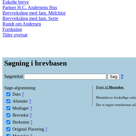
Enkelte breve
Partner H.C. Andersens Hus
Brevveksling med fam. Melchior
Brevveksling med fam. Serre
Rundt om Andersen
Forskning
Titler oversat
Søgning i brevbasen
Søgetekst
?
Søge-afgrænsning:
Hjælp til
Metatekst
:
Dato
?
Metatekst er forskellige reda
Afsender
?
Der er ingen restriktioner på
Modtager
?
Brevtekst
?
Herkomst
?
Original Placering
?
Metatekst
?