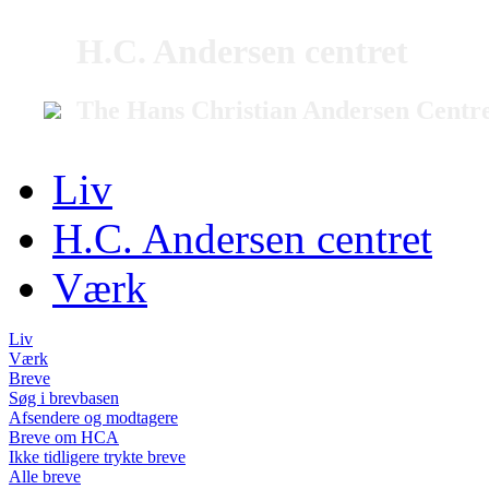
H.C. Andersen centret
The Hans Christian Andersen Centr
Liv
H.C. Andersen centret
Værk
Liv
Værk
Breve
Søg i brevbasen
Afsendere og modtagere
Breve om HCA
Ikke tidligere trykte breve
Alle breve