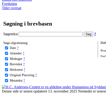
Forskning
Titler oversat
Søgning i brevbasen
Søgetekst
?
Søge-afgrænsning:
Hjæl
Dato
?
Brug 
Afsender
?
Find 
Modtager
?
Brevtekst
?
Herkomst
?
Original Placering
?
Metatekst
?
Denne side er senest opdateret 13. november 2025 Netstedet er senest