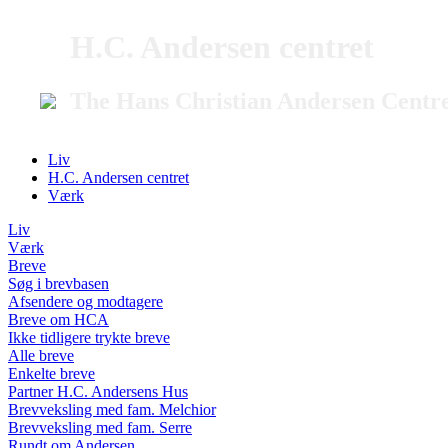
H.C. Andersen centret
The Hans Christian Andersen Centr
Liv
H.C. Andersen centret
Værk
Liv
Værk
Breve
Søg i brevbasen
Afsendere og modtagere
Breve om HCA
Ikke tidligere trykte breve
Alle breve
Enkelte breve
Partner H.C. Andersens Hus
Brevveksling med fam. Melchior
Brevveksling med fam. Serre
Rundt om Andersen