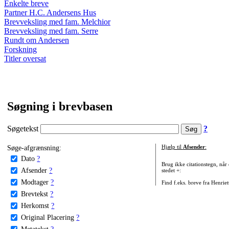
Enkelte breve
Partner H.C. Andersens Hus
Brevveksling med fam. Melchior
Brevveksling med fam. Serre
Rundt om Andersen
Forskning
Titler oversat
Søgning i brevbasen
Søgetekst
?
Søge-afgrænsning:
Hjælp til
Afsender
:
Dato
?
Brug ikke citationstegn, når
Afsender
?
stedet +:
Modtager
?
Find f.eks. breve fra Henrie
Brevtekst
?
Herkomst
?
Original Placering
?
Metatekst
?