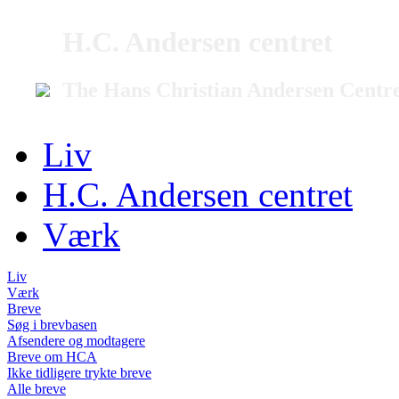
H.C. Andersen centret
The Hans Christian Andersen Centr
Liv
H.C. Andersen centret
Værk
Liv
Værk
Breve
Søg i brevbasen
Afsendere og modtagere
Breve om HCA
Ikke tidligere trykte breve
Alle breve