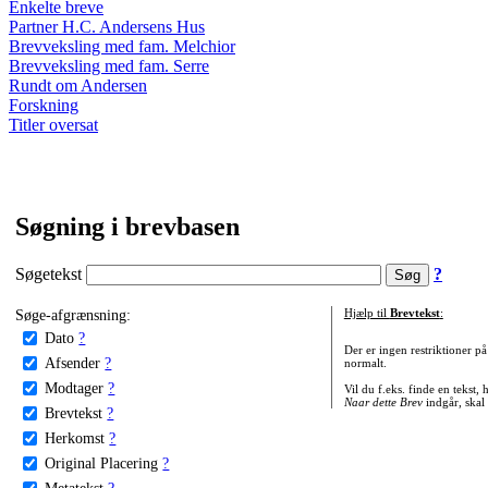
Enkelte breve
Partner H.C. Andersens Hus
Brevveksling med fam. Melchior
Brevveksling med fam. Serre
Rundt om Andersen
Forskning
Titler oversat
Søgning i brevbasen
Søgetekst
?
Søge-afgrænsning:
Hjælp til
Brevtekst
:
Dato
?
Der er ingen restriktioner p
Afsender
?
normalt.
Modtager
?
Vil du f.eks. finde en tekst,
Naar dette Brev
indgår, skal
Brevtekst
?
Herkomst
?
Original Placering
?
Metatekst
?