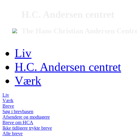
H.C. Andersen centret
The Hans Christian Andersen Centr
Liv
H.C. Andersen centret
Værk
Liv
Værk
Breve
Søg i brevbasen
Afsendere og modtagere
Breve om HCA
Ikke tidligere trykte breve
Alle breve