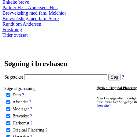
Enkelte breve
Partner H.C. Andersens Hus
Brevveksling med fam. Melchior
Brevveksling med fam. Serre
Rundt om Andersen
Forskning
Titler oversat
Søgning i brevbasen
Søgetekst
?
Søge-afgrænsning:
Hjælp til
Original Placering
Dato
?
Man kan søge efter de origi
Afsender
?
f.eks. være
Det Kongelige Bi
kongelig*
.
Modtager
?
Brevtekst
?
Herkomst
?
Original Placering
?
Metatekst
?