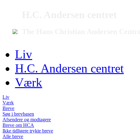
H.C. Andersen centret
The Hans Christian Andersen Centr
Liv
H.C. Andersen centret
Værk
Liv
Værk
Breve
Søg i brevbasen
Afsendere og modtagere
Breve om HCA
Ikke tidligere trykte breve
Alle breve