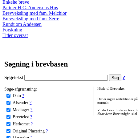
Enkelte breve
Partner H.C. Andersens Hus
Brevveksling med fam. Melchior
Brevveksling med fam. Serre
Rundt om Andersen
Forskning
Titler oversat
Søgning i brevbasen
Søgetekst
?
Søge-afgrænsning:
Hjælp til
Brevtekst
:
Dato
?
Der er ingen restriktioner p
Afsender
?
normalt.
Modtager
?
Vil du f.eks. finde en tekst,
Naar dette Brev
indgår, skal
Brevtekst
?
Herkomst
?
Original Placering
?
Metatekst
?