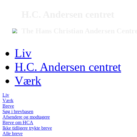
H.C. Andersen centret
The Hans Christian Andersen Centr
Liv
H.C. Andersen centret
Værk
Liv
Værk
Breve
Søg i brevbasen
Afsendere og modtagere
Breve om HCA
Ikke tidligere trykte breve
Alle breve