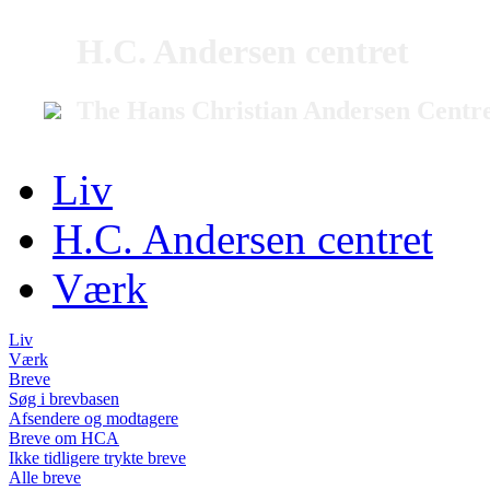
H.C. Andersen centret
The Hans Christian Andersen Centr
Liv
H.C. Andersen centret
Værk
Liv
Værk
Breve
Søg i brevbasen
Afsendere og modtagere
Breve om HCA
Ikke tidligere trykte breve
Alle breve