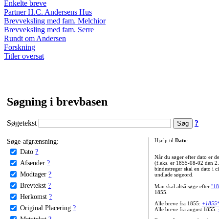
Enkelte breve
Partner H.C. Andersens Hus
Brevveksling med fam. Melchior
Brevveksling med fam. Serre
Rundt om Andersen
Forskning
Titler oversat
Søgning i brevbasen
Søgetekst
?
Søge-afgrænsning:
Hjælp til
Dato
:
Dato
?
Når du søger efter dato er
Afsender
?
(f.eks. er 1855-08-02 den 2
bindestreger skal en dato i c
Modtager
?
undlade søgeord.
Brevtekst
?
Man skal altså søge efter
"18
1855.
Herkomst
?
Alle breve fra 1855:
+1855
Original Placering
?
Alle breve fra august 1855:
Metatekst
?