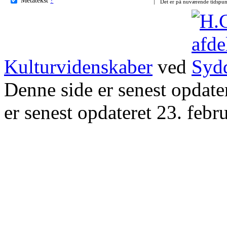
Det er på nuværende tidspun
Kulturvidenskaber
ved
Denne side er senest opdat
er senest opdateret 23. febr