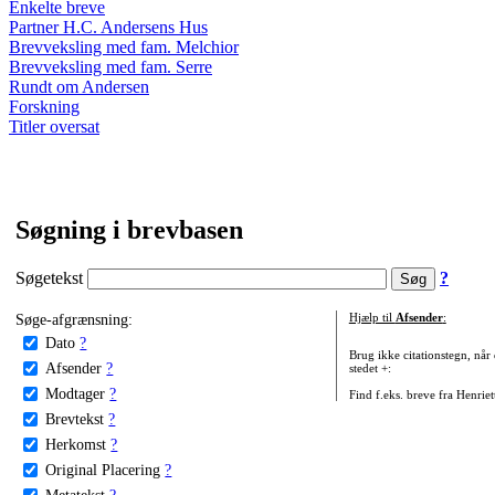
Enkelte breve
Partner H.C. Andersens Hus
Brevveksling med fam. Melchior
Brevveksling med fam. Serre
Rundt om Andersen
Forskning
Titler oversat
Søgning i brevbasen
Søgetekst
?
Søge-afgrænsning:
Hjælp til
Afsender
:
Dato
?
Brug ikke citationstegn, når
Afsender
?
stedet +:
Modtager
?
Find f.eks. breve fra Henrie
Brevtekst
?
Herkomst
?
Original Placering
?
Metatekst
?