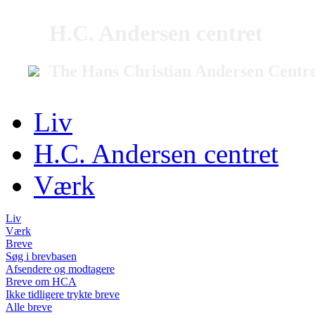
H.C. Andersen centret
The Hans Christian Andersen Centr
Liv
H.C. Andersen centret
Værk
Liv
Værk
Breve
Søg i brevbasen
Afsendere og modtagere
Breve om HCA
Ikke tidligere trykte breve
Alle breve