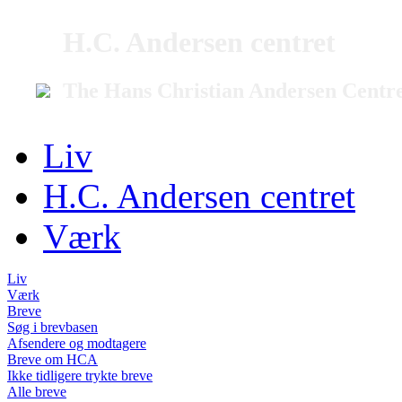
H.C. Andersen centret
The Hans Christian Andersen Centr
Liv
H.C. Andersen centret
Værk
Liv
Værk
Breve
Søg i brevbasen
Afsendere og modtagere
Breve om HCA
Ikke tidligere trykte breve
Alle breve