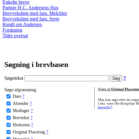
Enkelte breve
Partner H.C. Andersens Hus
Brevveksling med fam. Melchior
Brevveksling med fam. Serre
Rundt om Andersen
Forskning
Titler oversat
Søgning i brevbasen
Søgetekst
?
Søge-afgrænsning:
Hjælp til
Original Placering
Dato
?
Man kan søge efter de origi
Afsender
?
f.eks. være
Det Kongelige Bi
kongelig*
.
Modtager
?
Brevtekst
?
Herkomst
?
Original Placering
?
Metatekst
?