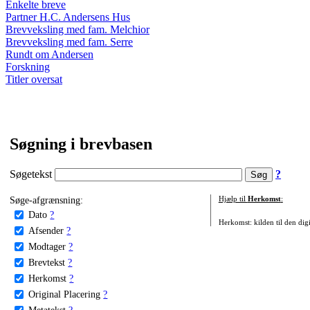
Enkelte breve
Partner H.C. Andersens Hus
Brevveksling med fam. Melchior
Brevveksling med fam. Serre
Rundt om Andersen
Forskning
Titler oversat
Søgning i brevbasen
Søgetekst
?
Søge-afgrænsning:
Hjælp til
Herkomst
:
Dato
?
Herkomst: kilden til den digi
Afsender
?
Modtager
?
Brevtekst
?
Herkomst
?
Original Placering
?
Metatekst
?