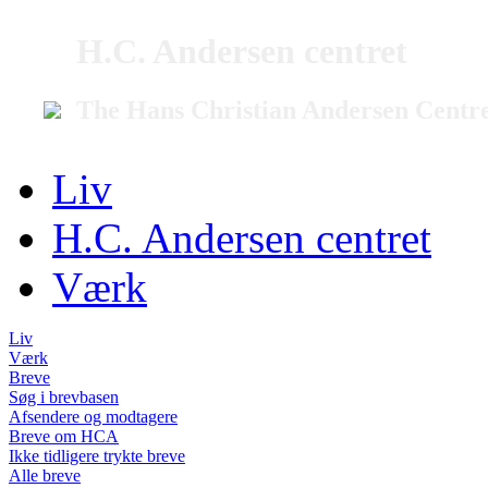
H.C. Andersen centret
The Hans Christian Andersen Centr
Liv
H.C. Andersen centret
Værk
Liv
Værk
Breve
Søg i brevbasen
Afsendere og modtagere
Breve om HCA
Ikke tidligere trykte breve
Alle breve