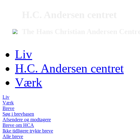
H.C. Andersen centret
The Hans Christian Andersen Centr
Liv
H.C. Andersen centret
Værk
Liv
Værk
Breve
Søg i brevbasen
Afsendere og modtagere
Breve om HCA
Ikke tidligere trykte breve
Alle breve