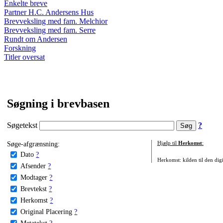
Enkelte breve
Partner H.C. Andersens Hus
Brevveksling med fam. Melchior
Brevveksling med fam. Serre
Rundt om Andersen
Forskning
Titler oversat
Søgning i brevbasen
Søgetekst
?
Søge-afgrænsning:
Hjælp til
Herkomst
:
Dato
?
Herkomst: kilden til den digi
Afsender
?
Modtager
?
Brevtekst
?
Herkomst
?
Original Placering
?
Metatekst
?