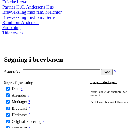
Enkelte breve
Partner H.C. Andersens Hus
Brevveksling med fam. Melchior
Brevveksling med fam. Serre
Rundt om Andersen
Forskning
Titler oversat
Søgning i brevbasen
Søgetekst
?
Søge-afgrænsning:
Hjælp til
Modtager
:
Dato
?
Brug ikke citationstegn, når
Afsender
?
stedet +:
Modtager
?
Find f.eks. breve til Henriet
Brevtekst
?
Herkomst
?
Original Placering
?
Metatekst
?