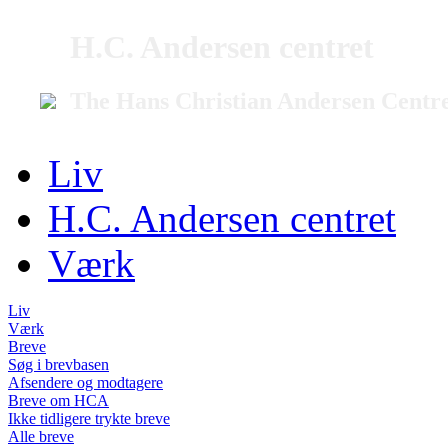
H.C. Andersen centret
The Hans Christian Andersen Centr
Liv
H.C. Andersen centret
Værk
Liv
Værk
Breve
Søg i brevbasen
Afsendere og modtagere
Breve om HCA
Ikke tidligere trykte breve
Alle breve