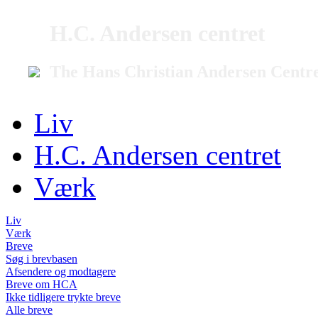
H.C. Andersen centret
The Hans Christian Andersen Centr
Liv
H.C. Andersen centret
Værk
Liv
Værk
Breve
Søg i brevbasen
Afsendere og modtagere
Breve om HCA
Ikke tidligere trykte breve
Alle breve