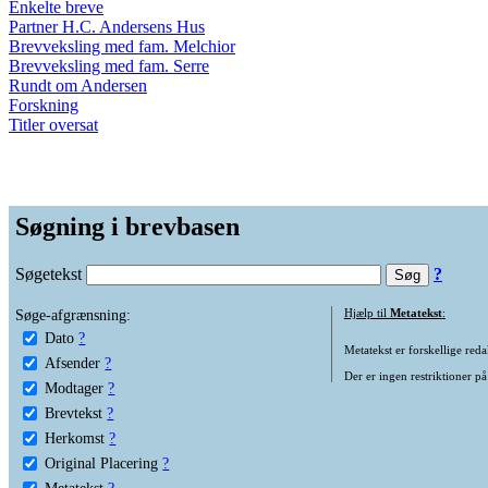
Enkelte breve
Partner H.C. Andersens Hus
Brevveksling med fam. Melchior
Brevveksling med fam. Serre
Rundt om Andersen
Forskning
Titler oversat
Søgning i brevbasen
Søgetekst
?
Søge-afgrænsning:
Hjælp til
Metatekst
:
Dato
?
Metatekst er forskellige reda
Afsender
?
Der er ingen restriktioner på
Modtager
?
Brevtekst
?
Herkomst
?
Original Placering
?
Metatekst
?