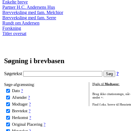
Enkelte breve
Partner H.C. Andersens Hus
Brevveksling med fam. Melchior
Brevveksling med fam. Serre
Rundt om Andersen
Forskning
Titler oversat
Søgning i brevbasen
Søgetekst
?
Søge-afgrænsning:
Hjælp til
Modtager
:
Dato
?
Brug ikke citationstegn, når
Afsender
?
stedet +:
Modtager
?
Find f.eks. breve til Henriet
Brevtekst
?
Herkomst
?
Original Placering
?
Metatekst
?