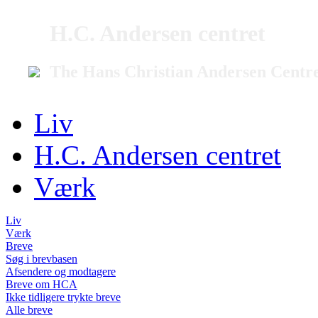
H.C. Andersen centret
The Hans Christian Andersen Centr
Liv
H.C. Andersen centret
Værk
Liv
Værk
Breve
Søg i brevbasen
Afsendere og modtagere
Breve om HCA
Ikke tidligere trykte breve
Alle breve