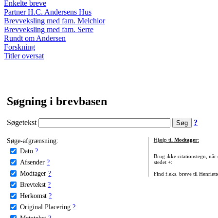
Enkelte breve
Partner H.C. Andersens Hus
Brevveksling med fam. Melchior
Brevveksling med fam. Serre
Rundt om Andersen
Forskning
Titler oversat
Søgning i brevbasen
Søgetekst
?
Søge-afgrænsning:
Hjælp til
Modtager
:
Dato
?
Brug ikke citationstegn, når
Afsender
?
stedet +:
Modtager
?
Find f.eks. breve til Henriet
Brevtekst
?
Herkomst
?
Original Placering
?
Metatekst
?