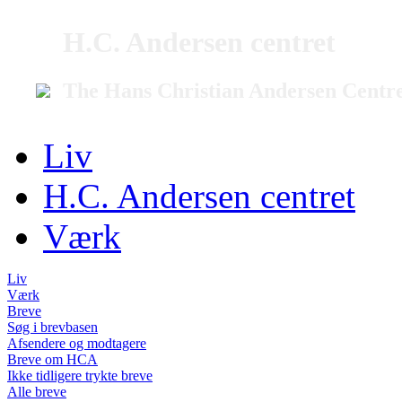
H.C. Andersen centret
The Hans Christian Andersen Centr
Liv
H.C. Andersen centret
Værk
Liv
Værk
Breve
Søg i brevbasen
Afsendere og modtagere
Breve om HCA
Ikke tidligere trykte breve
Alle breve