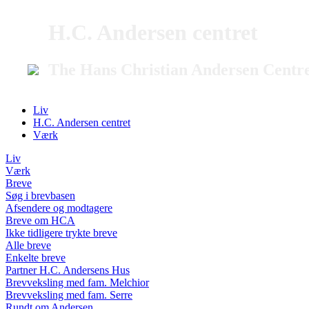
H.C. Andersen centret
The Hans Christian Andersen Centr
Liv
H.C. Andersen centret
Værk
Liv
Værk
Breve
Søg i brevbasen
Afsendere og modtagere
Breve om HCA
Ikke tidligere trykte breve
Alle breve
Enkelte breve
Partner H.C. Andersens Hus
Brevveksling med fam. Melchior
Brevveksling med fam. Serre
Rundt om Andersen