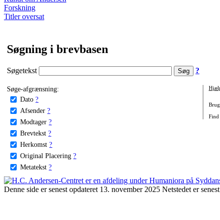
Forskning
Titler oversat
Søgning i brevbasen
Søgetekst
?
Søge-afgrænsning:
Hjæl
Dato
?
Brug 
Afsender
?
Find 
Modtager
?
Brevtekst
?
Herkomst
?
Original Placering
?
Metatekst
?
Denne side er senest opdateret 13. november 2025 Netstedet er senest