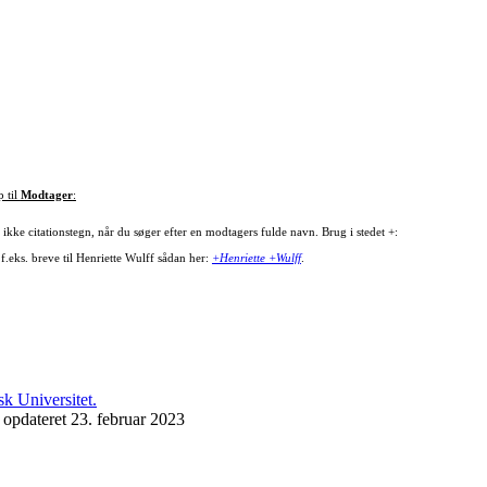
p til
Modtager
:
ikke citationstegn, når du søger efter en modtagers fulde navn. Brug i stedet +:
f.eks. breve til Henriette Wulff sådan her:
+Henriette +Wulff
.
 opdateret 23. februar 2023