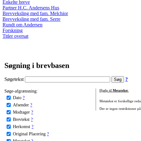
Enkelte breve
Partner H.C. Andersens Hus
Brevveksling med fam. Melchior
Brevveksling med fam. Serre
Rundt om Andersen
Forskning
Titler oversat
Søgning i brevbasen
Søgetekst
?
Søge-afgrænsning:
Hjælp til
Metatekst
:
Dato
?
Metatekst er forskellige reda
Afsender
?
Der er ingen restriktioner på
Modtager
?
Brevtekst
?
Herkomst
?
Original Placering
?
Metatekst
?