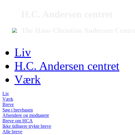
H.C. Andersen centret
The Hans Christian Andersen Centr
Liv
H.C. Andersen centret
Værk
Liv
Værk
Breve
Søg i brevbasen
Afsendere og modtagere
Breve om HCA
Ikke tidligere trykte breve
Alle breve