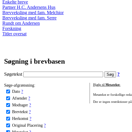
Enkelte breve
Partner H.C. Andersens Hus
Brevveksling med fam. Melchior
Brevveksling med fam. Serre
Rundt om Andersen
Forskning
Titler oversat
Søgning i brevbasen
Søgetekst
?
Søge-afgrænsning:
Hjælp til
Metatekst
:
Dato
?
Metatekst er forskellige reda
Afsender
?
Der er ingen restriktioner på
Modtager
?
Brevtekst
?
Herkomst
?
Original Placering
?
Metatekst
?