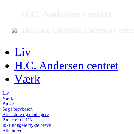
H.C. Andersen centret
The Hans Christian Andersen Centr
Liv
H.C. Andersen centret
Værk
Liv
Værk
Breve
Søg i brevbasen
Afsendere og modtagere
Breve om HCA
Ikke tidligere trykte breve
Alle breve