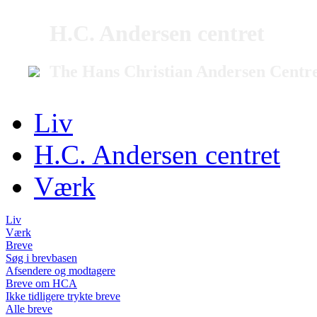
H.C. Andersen centret
The Hans Christian Andersen Centr
Liv
H.C. Andersen centret
Værk
Liv
Værk
Breve
Søg i brevbasen
Afsendere og modtagere
Breve om HCA
Ikke tidligere trykte breve
Alle breve