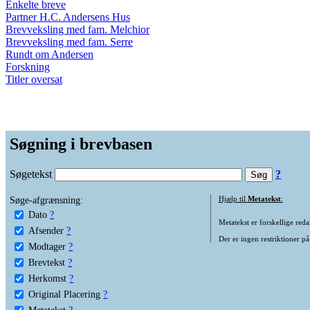
Enkelte breve
Partner H.C. Andersens Hus
Brevveksling med fam. Melchior
Brevveksling med fam. Serre
Rundt om Andersen
Forskning
Titler oversat
Søgning i brevbasen
Søgetekst
?
Søge-afgrænsning:
Hjælp til
Metatekst
:
Dato
?
Metatekst er forskellige reda
Afsender
?
Der er ingen restriktioner på
Modtager
?
Brevtekst
?
Herkomst
?
Original Placering
?
Metatekst
?