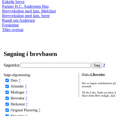
Enkelte breve
Partner H.C. Andersens Hus
Brevveksling med fam. Melchior
Brevveksling med fam. Serre
Rundt om Andersen
Forskning
Titler oversat
Søgning i brevbasen
Søgetekst
?
Søge-afgrænsning:
Hjælp til
Brevtekst
:
Dato
?
Der er ingen restriktioner p
Afsender
?
normalt.
Modtager
?
Vil du f.eks. finde en tekst,
Naar dette Brev
indgår, skal
Brevtekst
?
Herkomst
?
Original Placering
?
Metatekst
?