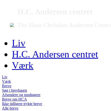
H.C. Andersen centret
The Hans Christian Andersen Centr
Liv
H.C. Andersen centret
Værk
Liv
Værk
Breve
Søg i brevbasen
Afsendere og modtagere
Breve om HCA
Ikke tidligere trykte breve
Alle breve