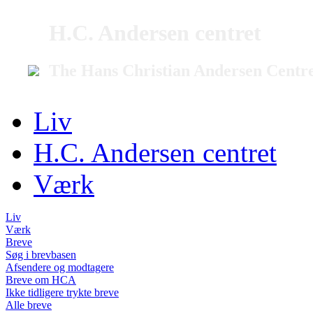
H.C. Andersen centret
The Hans Christian Andersen Centr
Liv
H.C. Andersen centret
Værk
Liv
Værk
Breve
Søg i brevbasen
Afsendere og modtagere
Breve om HCA
Ikke tidligere trykte breve
Alle breve