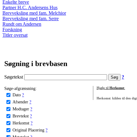
Enkelte breve
Partner H.C. Andersens Hus
Brevveksling med fam. Melchior
Brevveksling med fam. Serre
Rundt om Andersen
Forskning
Titler oversat
Søgning i brevbasen
Søgetekst
?
Søge-afgrænsning:
Hjælp til
Herkomst
:
Dato
?
Herkomst: kilden til den digi
Afsender
?
Modtager
?
Brevtekst
?
Herkomst
?
Original Placering
?
Metatekst
?