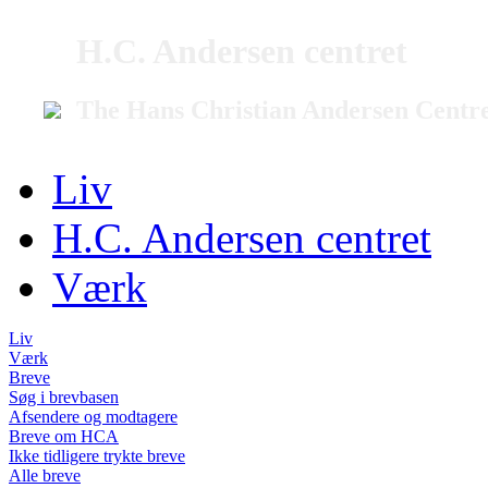
H.C. Andersen centret
The Hans Christian Andersen Centr
Liv
H.C. Andersen centret
Værk
Liv
Værk
Breve
Søg i brevbasen
Afsendere og modtagere
Breve om HCA
Ikke tidligere trykte breve
Alle breve