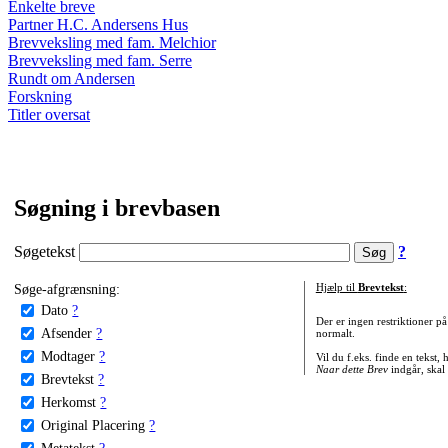
Enkelte breve
Partner H.C. Andersens Hus
Brevveksling med fam. Melchior
Brevveksling med fam. Serre
Rundt om Andersen
Forskning
Titler oversat
Søgning i brevbasen
Søgetekst
?
Søge-afgrænsning:
Hjælp til
Brevtekst
:
Dato
?
Der er ingen restriktioner p
Afsender
?
normalt.
Modtager
?
Vil du f.eks. finde en tekst,
Naar dette Brev
indgår, skal
Brevtekst
?
Herkomst
?
Original Placering
?
Metatekst
?