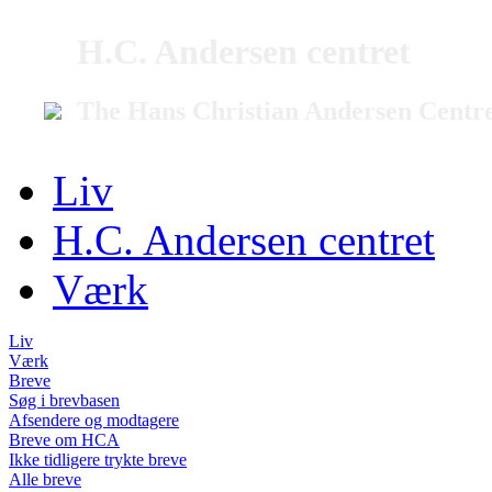
H.C. Andersen centret
The Hans Christian Andersen Centr
Liv
H.C. Andersen centret
Værk
Liv
Værk
Breve
Søg i brevbasen
Afsendere og modtagere
Breve om HCA
Ikke tidligere trykte breve
Alle breve