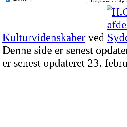
Det er på nuværende tidspun
Kulturvidenskaber
ved
Denne side er senest opdat
er senest opdateret 23. febr