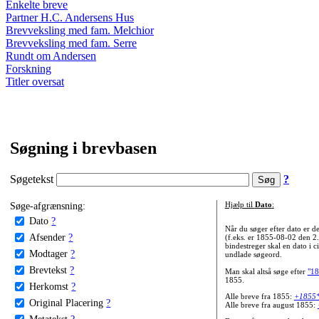
Enkelte breve
Partner H.C. Andersens Hus
Brevveksling med fam. Melchior
Brevveksling med fam. Serre
Rundt om Andersen
Forskning
Titler oversat
Søgning i brevbasen
Søgetekst
?
Søge-afgrænsning:
Hjælp til
Dato
:
Dato
?
Når du søger efter dato er
Afsender
?
(f.eks. er 1855-08-02 den 2
bindestreger skal en dato i c
Modtager
?
undlade søgeord.
Brevtekst
?
Man skal altså søge efter
"18
1855.
Herkomst
?
Alle breve fra 1855:
+1855
Original Placering
?
Alle breve fra august 1855:
Metatekst
?