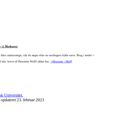
p til
Modtager
:
ikke citationstegn, når du søger efter en modtagers fulde navn. Brug i stedet +:
f.eks. breve til Henriette Wulff sådan her:
+Henriette +Wulff
.
 opdateret 23. februar 2023