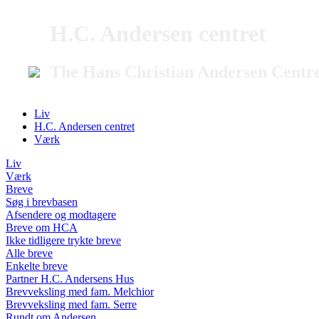
H.C. Andersen centret
The Hans Christian Andersen Centr
Liv
H.C. Andersen centret
Værk
Liv
Værk
Breve
Søg i brevbasen
Afsendere og modtagere
Breve om HCA
Ikke tidligere trykte breve
Alle breve
Enkelte breve
Partner H.C. Andersens Hus
Brevveksling med fam. Melchior
Brevveksling med fam. Serre
Rundt om Andersen