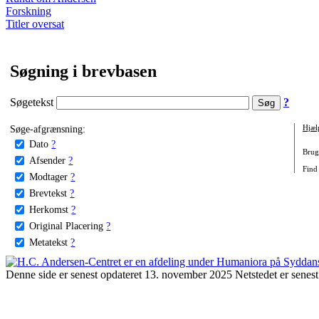
Forskning
Titler oversat
Søgning i brevbasen
Søgetekst
?
Søge-afgrænsning:
Hjæl
Dato
?
Brug 
Afsender
?
Find 
Modtager
?
Brevtekst
?
Herkomst
?
Original Placering
?
Metatekst
?
Denne side er senest opdateret 13. november 2025 Netstedet er senest