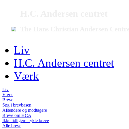
H.C. Andersen centret
The Hans Christian Andersen Centr
Liv
H.C. Andersen centret
Værk
Liv
Værk
Breve
Søg i brevbasen
Afsendere og modtagere
Breve om HCA
Ikke tidligere trykte breve
Alle breve