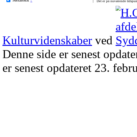
Det er på nuværende tidspun
Kulturvidenskaber
ved
Denne side er senest opdat
er senest opdateret 23. febr