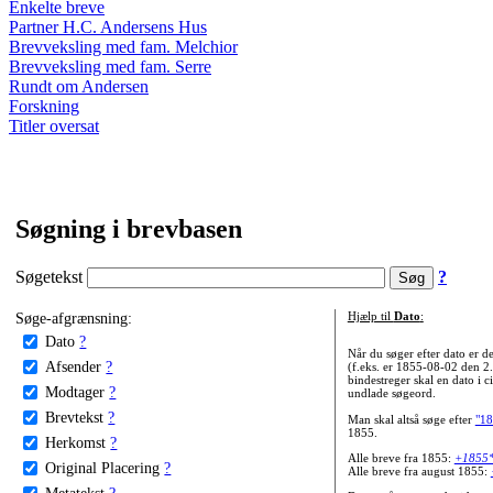
Enkelte breve
Partner H.C. Andersens Hus
Brevveksling med fam. Melchior
Brevveksling med fam. Serre
Rundt om Andersen
Forskning
Titler oversat
Søgning i brevbasen
Søgetekst
?
Søge-afgrænsning:
Hjælp til
Dato
:
Dato
?
Når du søger efter dato er
Afsender
?
(f.eks. er 1855-08-02 den 2
bindestreger skal en dato i c
Modtager
?
undlade søgeord.
Brevtekst
?
Man skal altså søge efter
"18
1855.
Herkomst
?
Alle breve fra 1855:
+1855
Original Placering
?
Alle breve fra august 1855:
Metatekst
?